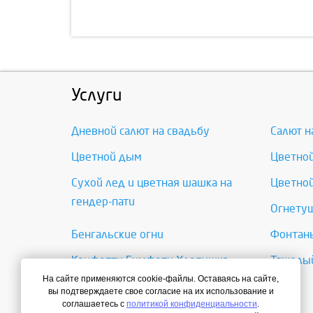
Услуги
Дневной салют на свадьбу
Салют н
Цветной дым
Цветно
Сухой лед и цветная шашка на
Цветной
гендер-пати
Огнетуш
Бенгальские огни
Фонтаны
Конфетти Бумфети Хлопушка
Тяжелый
На сайте применяются cookie-файлы. Оставаясь на сайте,
Цветные вспышки
вы подтверждаете свое согласие на их использование и
соглашаетесь с
политикой конфиденциальности
.