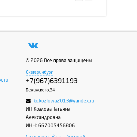
© 2026 Все права защищены
Екатеринбург
ости
+7(967)6391193
Белинского,34
ko.kozlowa2013@yandex.ru
ИП Козлова Татьяна
Александровна
ИНН: 667005456806
Создание сайта
—
ЛегионА