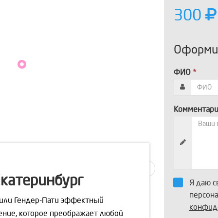
300
Оформит
ФИО
*
Комментар
катеринбург
Я даю с
персон
 или Гендер-Пати эффектный
конфид
ение, которое преображает любой