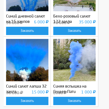
Синий дневной салют
Бело-розовый салют
на 15 залпов
132 залпа
6 000
35 000
10 000
70 000
Заказать
Заказать
Синий салют лапша 32
Синяя вспышка на
залпа
Гендер-Пати
15 000
1 000
30 000
2000
Заказать
Заказать