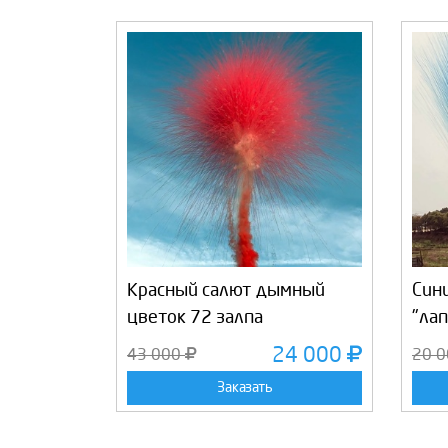
Красный салют дымный
Син
цветок 72 залпа
"ла
24 000
43 000
20 
Заказать