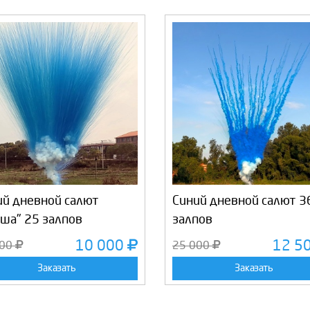
ий дневной салют
Синий дневной салют 3
пша" 25 залпов
залпов
10 000
12 5
000
25 000
Заказать
Заказать