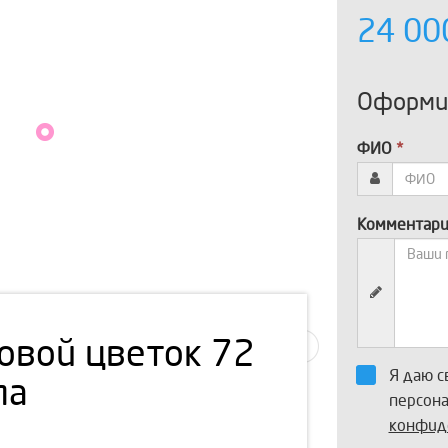
24 0
Оформит
ФИО
*
Комментар
овой цветок 72
Я даю с
па
персон
конфид