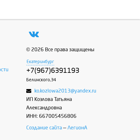
© 2026 Все права защищены
Екатеринбург
ости
+7(967)6391193
Белинского,34
ko.kozlowa2013@yandex.ru
ИП Козлова Татьяна
Александровна
ИНН: 667005456806
Создание сайта
—
ЛегионА