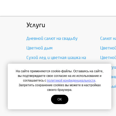
Услуги
Дневной салют на свадьбу
Салют н
Цветной дым
Цветно
Сухой лед и цветная шашка на
Цветной
гендер-пати
Огнетуш
На сайте применяются cookie-файлы. Оставаясь на сайте,
вы подтверждаете свое согласие на их использование и
Бенгальские огни
Фонтаны
соглашаетесь с
политикой конфиденциальности
.
Запретить сохранение cookies вы можете в настройках
Конфетти Бумфети Хлопушка
Тяжелый
своего браузера.
Цветные вспышки
OK