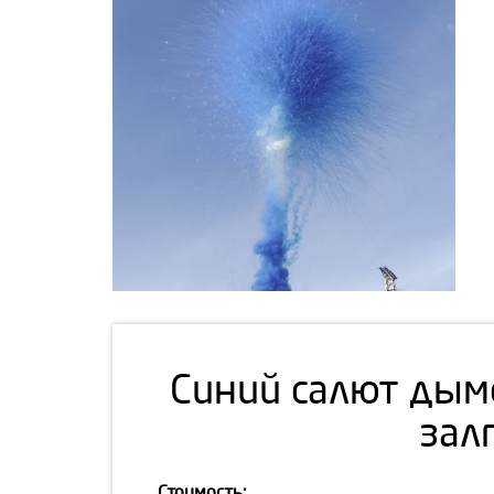
Синий
салют дым
зал
Стоимость: