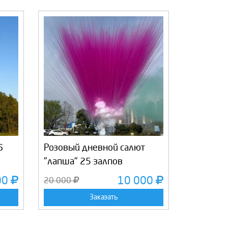
6
Розовый дневной салют
"лапша" 25 залпов
00
10 000
20 000
Заказать