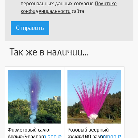
персональных данных согласно
Политике
конфиденциальности
сайта
Отправить
Так же в наличии...
Фиолетовый салют
Розовый веерный
Лапша 7 залпов
салют 100 залпов
3 500
28 000