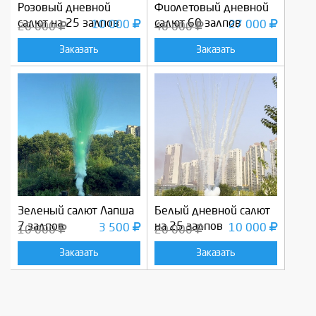
Розовый дневной
Фиолетовый дневной
салют на 25 залпов
салют 60 залпов
10 000
27 000
20 000
40 000
Заказать
Заказать
Зеленый салют Лапша
Белый дневной салют
7 залпов
на 25 залпов
3 500
10 000
10 000
20 000
Заказать
Заказать