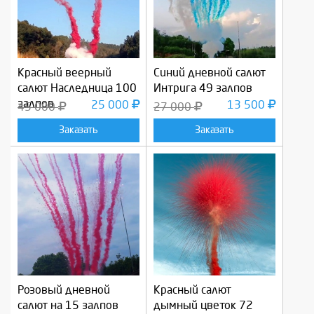
Красный веерный
Синий дневной салют
салют Наследница 100
Интрига 49 залпов
залпов
25 000
13 500
45 000
27 000
Заказать
Заказать
Розовый дневной
Красный салют
салют на 15 залпов
дымный цветок 72