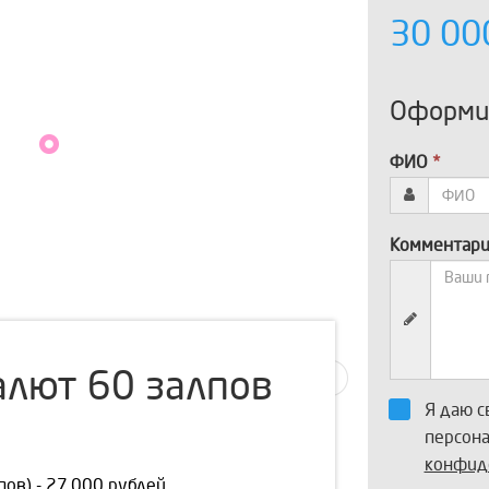
30 0
Оформит
ФИО
*
Комментар
алют 60 залпов
Я даю с
персон
конфид
пов) - 27.000 рублей