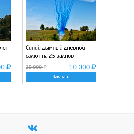
лют
Синий дымный дневной
салют на 25 залпов
00
10 000
20 000
Заказать