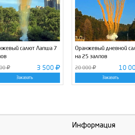
нжевый салют Лапша 7
Оранжевый дневной са
пов
на 25 залпов
3 500
10 0
000
20 000
Заказать
Заказать
Информация