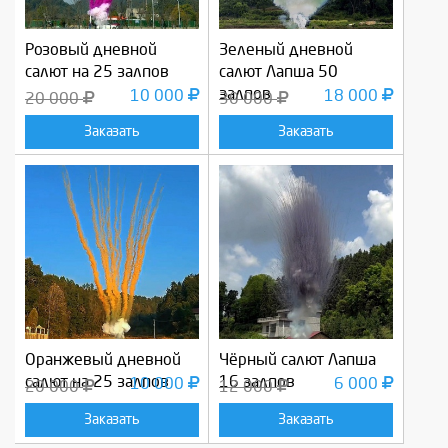
Розовый дневной
Зеленый дневной
салют на 25 залпов
салют Лапша 50
залпов
10 000
18 000
20 000
30 000
Заказать
Заказать
Оранжевый дневной
Чёрный салют Лапша
салют на 25 залпов
16 залпов
10 000
6 000
20 000
12 000
Заказать
Заказать