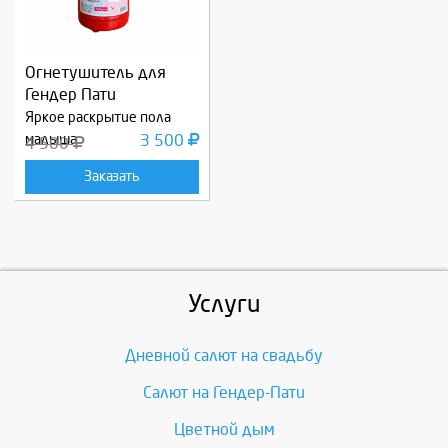
Огнетушитель для
Гендер Пати
Яркое раскрытие пола
малыша
3 500
4 500
Заказать
Услуги
Дневной салют на свадьбу
Салют на Гендер-Пати
Цветной дым