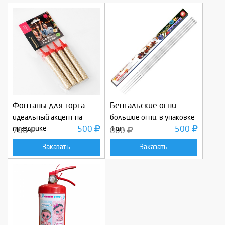
Фонтаны для торта
Бенгальские огни
идеальный акцент на
большие огни, в упаковке
празднике
500
4 шт.
500
700
800
Заказать
Заказать