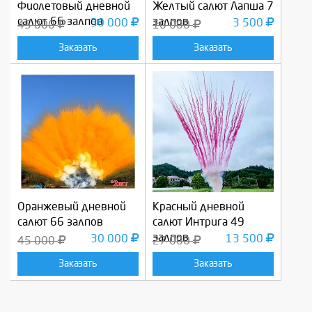
Фиолетовый дневной
Желтый салют Лапша 7
салют 66 залпов
залпов
30 000
3 500
45 000
10 000
Заказать
Заказать
Оранжевый дневной
Красный дневной
салют 66 залпов
салют Интрига 49
залпов
30 000
13 500
45 000
27 000
Заказать
Заказать