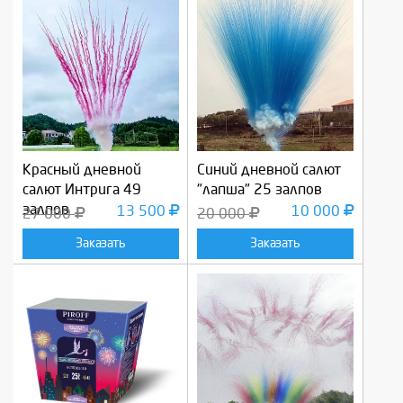
Красный дневной
Синий дневной салют
салют Интрига 49
"лапша" 25 залпов
залпов
13 500
10 000
27 000
20 000
Заказать
Заказать