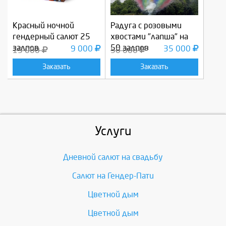
Красный ночной
Радуга с розовыми
гендерный салют 25
хвостами "лапша" на
залпов
50 залпов
9 000
35 000
15 000
50 000
Заказать
Заказать
Услуги
Дневной салют на свадьбу
Салют на Гендер-Пати
Цветной дым
Цветной дым